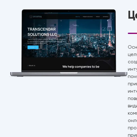
Ц
Осн
цел
соз
инт
пон
при
инт
пов
вид
ком
онл
про
при