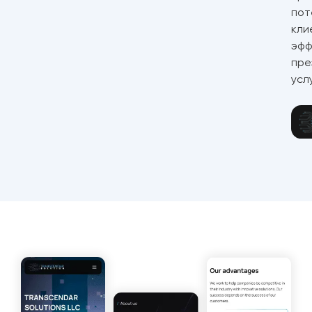
пот
кли
эфф
пре
услу